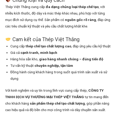
Chủng loại và quy cách
Thép Việt Thắng cung cấp
đa dạng chủng loại thép chế tạo
, với
nhiều kích thước, độ dày và mác thép khác nhau, phù hợp với từng
mục đích sử dụng cụ thể. Sản phẩm có
nguồn gốc rõ ràng
, đáp ứng
các tiêu chuẩn kỹ thuật và yêu cầu chất lượng khắt khe.
Cam kết của Thép Việt Thắng
Cung cấp
thép chế tạo chất lượng cao
, đáp ứng yêu cầu kỹ thuật
Giá cả
cạnh tranh, minh bạch
Hàng hóa sẵn kho,
giao hàng nhanh chóng – đúng tiến độ
Tư vấn kỹ thuật
chuyên nghiệp, tận tâm
Đồng hành cùng khách hàng trong suốt quá trình sản xuất và sử
dụng
Với kinh nghiệm và uy tín trong lĩnh vực cung cấp thép,
CÔNG TY
TNHH DỊCH VỤ THƯƠNG MẠI THÉP VIỆT THẮNG
tự tin mang đến
cho khách hàng
sản phẩm thép chế tạo chất lượng
, góp phần nâng
cao hiệu quả và độ bền cho mọi công trình và dây chuyền sản xuất.